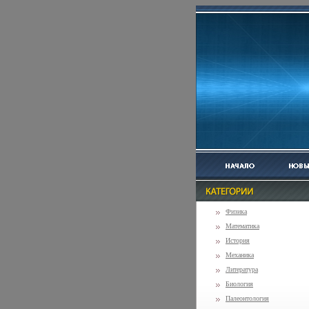
Физика
Математика
История
Механика
Литература
Биология
Палеонтология