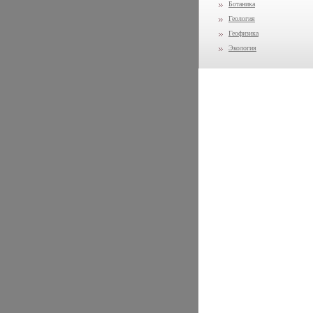
Ботаника
Геология
Геофизика
Экология