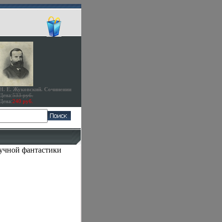
Н. Е. Жуковский. Сочинении
Цена:
533 руб.
Цена:
240 руб.
аучной фантастики