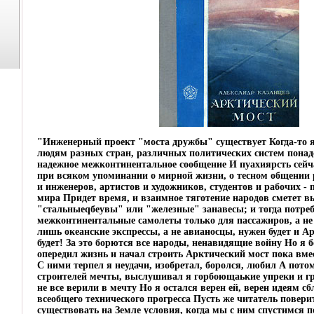
"Инженерный проект "моста дружбы" существует Когда-то я 
людям разных стран, различных политических систем понад
надежное межконтинентальное сообщение И пуахиярсть сейча
при всяком упоминании о мирной жизни, о тесном общении
и инженеров, артистов и художников, студентов и рабочих - 
мира Придет время, и взаимное тяготение народов сметет 
"стальныеqбеувы" или "железные" занавесы; и тогда потре
межконтинентальные самолеты только для пассажиров, а не 
лишь океанские экспрессы, а не авианосцы, нужен будет и А
будет! За это борются все народы, ненавидящие войну Но я б
опередил жизнь и начал строить Арктический мост пока вме
С ними терпел я неудачи, изобретал, боролся, любил А потом
строителей мечты, выслушивал я горбоющаькие упреки и г
не все верили в мечту Но я остался верен ей, верен идеям 
всеобщего технического прогресса Пусть же читатель поверит,
существовать на Земле условия, когда мы с ним спустимся 