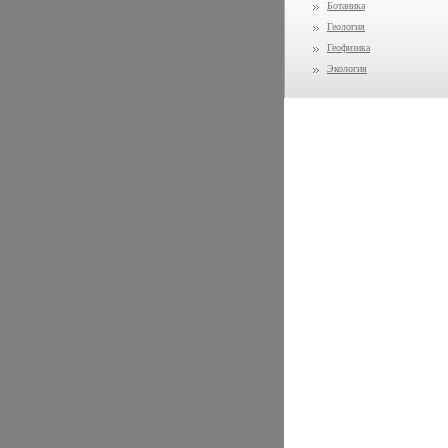
Ботаника
Геология
Геофизика
Экология