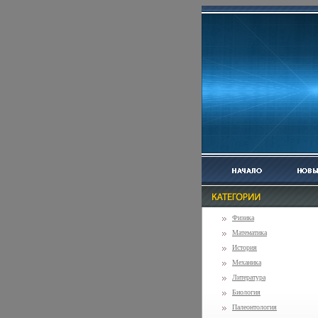
Физика
Математика
История
Механика
Литература
Биология
Палеонтология