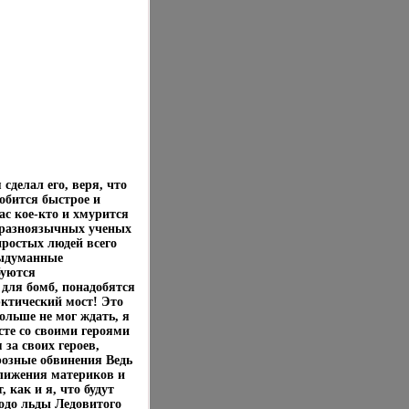
сделал его, веря, что
обится быстрое и
с кое-кто и хмурится
 разноязычных ученых
простых людей всего
выдуманные
буются
для бомб, понадобятся
рктический мост! Это
ольше не мог ждать, я
сте со своими героями
 за своих героев,
розные обвинения Ведь
сближения материков и
 как и я, что будут
подо льды Ледовитого