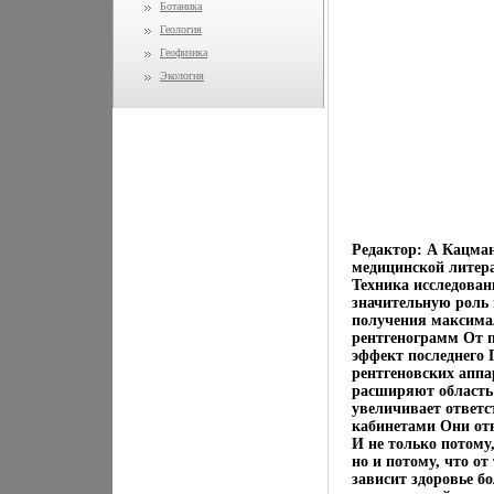
Ботаника
Геология
Геофизика
Экология
Редактор: А Кацман
медицинской литер
Техника исследова
значительную роль 
получения максимал
рентгенограмм От п
эффект последнего 
рентгеновских аппа
расширяют область 
увеличивает ответс
кабинетами Они отв
И не только потому
но и потому, что о
зависит здоровье б