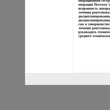
операционной сестр
операции Поэтому т
исправность аппара
лечении рентгеновы
дисциплинированны
дисциплинированный
сам в совершенстве
лечения рентгеновы
руководить техниче
среднего техническ