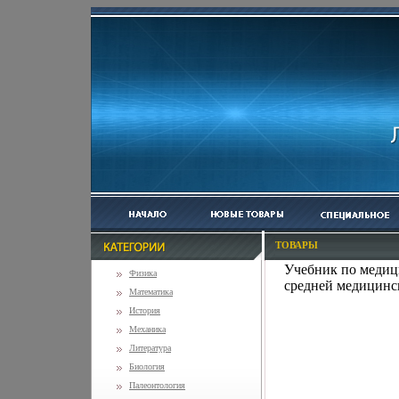
ТОВАРЫ
Учебник по медици
Физика
средней медицинс
Математика
История
Механика
Литература
Биология
Палеонтология