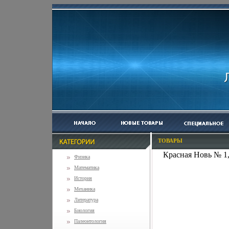
ТОВАРЫ
Красная Новь № 1,
Физика
Математика
История
Механика
Литература
Биология
Палеонтология