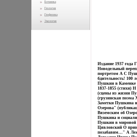
Ботаника
Геология
Геофизика
Экология
Издание 1937 года 
Новодельный переп
портретом А С Пуш
бдительность! 100 
Пушкин в Каменке (
1837-1855 (стихи) 
(сцены из жизни П
(грузинская поэма 
Заметки Пушкина на
Озерова" (публика
Вяземским об Озер
Пушкина и социали
Пушкин в мировой 
Цявловский О при
позабавим…" А Леж