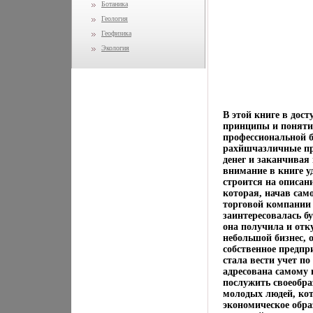
Ботаника
Геология
Геофизика
Экология
В этой книге в дос
принципы и понятия
профессиональной б
рахйшчазличные пр
денег и заканчивая
внимание в книге у
строится на описан
которая, начав сам
торговой компании 
заинтересовалась бу
она получила и отку
небольшой бизнес, 
собственное предпр
стала вести учет п
адресована самому
послужить своеобра
молодых людей, кот
экономическое обра