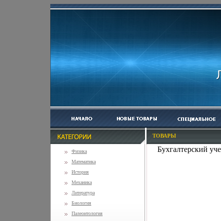
ТОВАРЫ
Бухгалтерский учет
Физика
Математика
История
Механика
Литература
Биология
Палеонтология