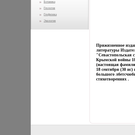
Ботаника
Геология
Геофизика
Экология
Прижизненное издан
литературы Издате
"Севастопольская с
Крымской войны 185
(настоящая фамилия
18 сентября (30 нс)
большого лбетсчюби
стихотворениях .