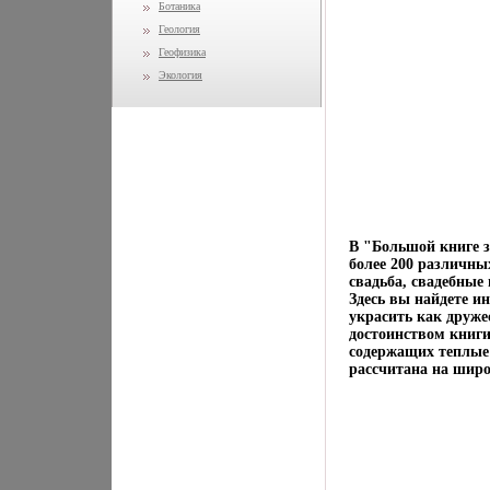
Ботаника
Геология
Геофизика
Экология
В "Большой книге з
более 200 различны
свадьба, свадебные
Здесь вы найдете и
украсить как друж
достоинством книг
содержащих теплые 
рассчитана на шир