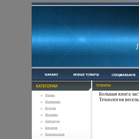
ТОВАРЫ
Большая книга зас
Физика
Технология весель
Математика
История
Механика
Литература
Биология
Палеонтология