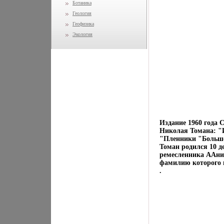
Ботаника
Геология
Геофизика
Экология
Издание 1960 года 
Николая Томана: "И
"Пленники "Больш
Томан родился 10 де
ремесленника ААни
фамилию которого 
.