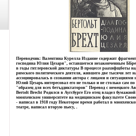
Переводчик: Валентина Курелла Издание содержит фрагмен
господина Юлия Цезаря", оставшегося незаконченным ББре
в годы гитлеровской диктатуры В процессе раахифщботы на
римского политического деятеля, жившего две тысячи лет на
ассоциировалась в сознании автора с лицами и ситуациями
Юлий Цезарь интересовал его не только и не столько сам по 
"образец для всех бетъддиктаторов" Перевод с немецкого А
Bertolt Brecht Родился в Аугсбурге Его отец владел бумажно
мюнхенском университете на медицинском факультете Свою 
- написал в 1918 году Некоторое время работал в мюнхенск
театре, написал вторую пьесу, .