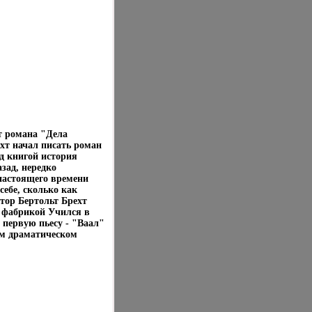
т романа "Дела
хт начал писать роман
д книгой история
зад, нередко
 настоящего времени
себе, сколько как
втор Бертольт Брехт
й фабрикой Учился в
первую пьесу - "Ваал"
ом драматическом