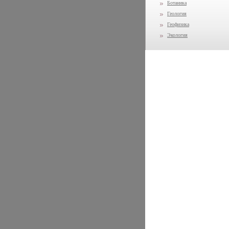
Ботаника
Геология
Геофизика
Экология