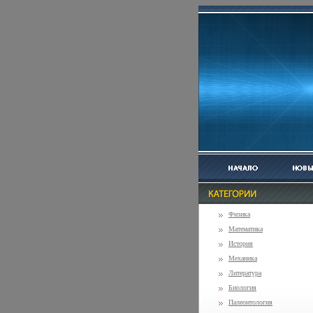
Физика
Математика
История
Механика
Литература
Биология
Палеонтология