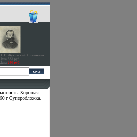
Н. Е. Жуковский. Сочинении
Цена:
533 руб.
Цена:
240 руб.
ранность: Хорошая
960 г Суперобложка,