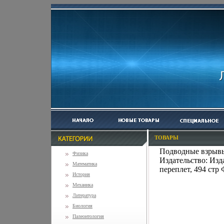
ТОВАРЫ
Подводные взрывы
Физика
Издательство: Изд
Математика
переплет, 494 стр
История
Механика
Литература
Биология
Палеонтология