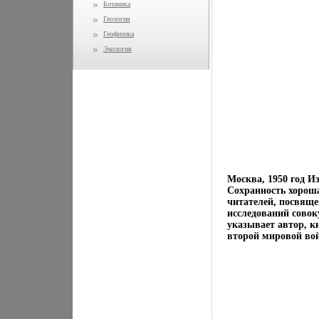
Ботаника
Геология
Геофизика
Экология
Москва, 1950 год И
Сохранность хороша
читателей, посвящ
исследований сово
указывает автор, к
второй мировой вой