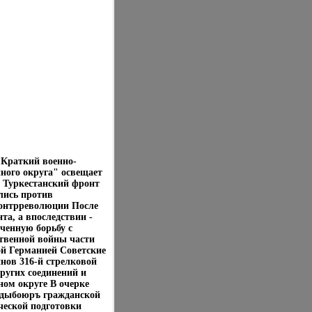
Краткий военно-
нного округа" освещает
н Туркестанский фронт
лись против
контрреволюции После
а, а впоследствии -
оченную борьбу с
твенной войны части
ой Германией Советские
нов 316-й стрелковой
ругих соединений и
ном округе В очерке
одыбоюръ гражданской
ческой подготовки