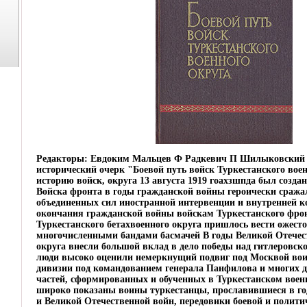
Редакторы: Евдоким Мальцев Ф Радкевич П Шилыковский 
исторический очерк "Боевой путь войск Туркестанского вое
историю войск, округа 13 августа 1919 гоахзшпда был созда
Войска фронта в годы гражданской войны героически сража
объединенных сил иностранной интервенции и внутренней 
окончания гражданской войны войскам Туркестанского фронт
Туркестанского бетахвоенного округа пришлось вести ожест
многочисленными бандами басмачей В годы Великой Отечес
округа внесли большой вклад в дело победы над гитлеровск
люди высоко оценили немеркнущий подвиг под Москвой вои
дивизии под командованием генерала Панфилова и многих д
частей, сформированных и обученных в Туркестанском воен
широко показаны воины туркестанцы, прославившиеся в г
и Великой Отечественной войн, передовики боевой и полити