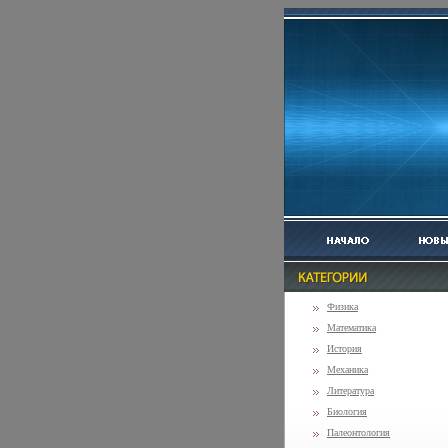
Физика
Математика
История
Механика
Литература
Биология
Палеонтология