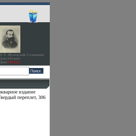
Н. Е. Жуковский. Сочинении
Цена:
533 руб.
Цена:
240 руб.
икварное издание
Твердый переплет, 306