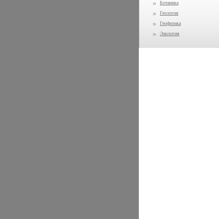
Ботаника
Геология
Геофизика
Экология