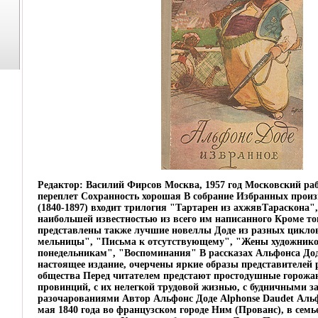
Редактор: Василий Фирсов Москва, 1957 год Московский ра
переплет Сохранность хорошая В собрание Избранных прои
(1840-1897) входит трилогия "Тартарен из ахжявТараскона
наибольшей известностью из всего им написанного Кроме тог
представлены также лучшие новеллы Доде из разных цикло
мельницы", "Письма к отсутствующему", "Жены художнико
понедельникам", "Воспоминания" В рассказах Альфонса До
настоящее издание, очерчены яркие образы представителей
общества Перед читателем предстают простодушные горожан
провинций, с их нелегкой трудовой жизнью, с будничными з
разочарованиями Автор Альфонс Доде Alphonse Daudet Альф
мая 1840 года во французском городе Ним (Прованс), в семь