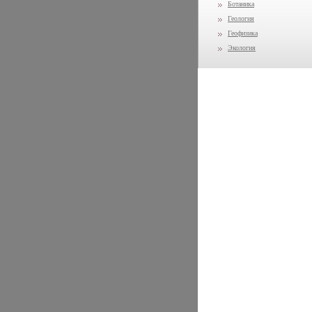
Ботаника
Геология
Геофизика
Экология