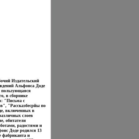
бочий Издательский
звдений Альфонса Доде
", пользующаяся
о, в сборнике
в: "Письма с
в", "Рассказбесрйы по
де, включенных в
 различных слоев
е, обитатели
аботами, радостями и
онс Доде родился 13
е фабриканта и