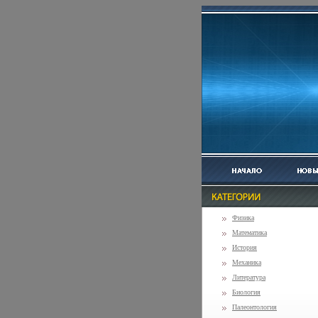
Физика
Математика
История
Механика
Литература
Биология
Палеонтология