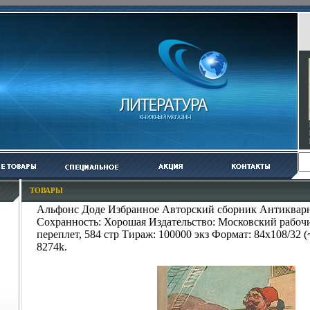
ТОВАРЫ
Альфонс Доде Избранное Авторский сборник Антикварн
Сохранность: Хорошая Издательство: Московский рабочи
переплет, 584 стр Тираж: 100000 экз Формат: 84x108/32 
8274k.