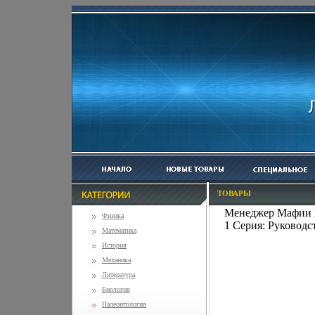
ТОВАРЫ
Менеджер Мафии P
Физика
1 Серия: Руководс
Математика
История
Механика
Литература
Биология
Палеонтология