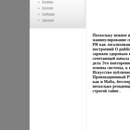
Ботаника
Геология
Геофизика
Экология
Поскольку нежное и 
манипулирование св
PR как легализован
построений О publi
заряжен здоровым 
сочетающей начала
дела Это повторени
основы системы, к
Искусство публичн
Провокационный P
как и Mafia, бессме
несколько резиденц
строгой тайне .