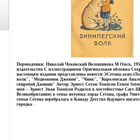
Переводчики: Николай Чуковский Волошинова М Омск, 195
издательство С иллюстрациями Оригинальная обложка Сох
настоящем издании представлены повести ЭСетона-ахжулТ
волк", "Медвежонок Джонни", "Чинк", "Королевская Анал
свирепой Джинни" Автор Эрнест Сетон-Томпсон Ernest Set
имя – Эрнест Эван Томпсон Родился в местебесгзчке Саут-Ш
Великобритания) в семье потомка лорда Сетона, графа Уинто
семья Сетона перебралась в Канаду Детство будущего писате
городка .