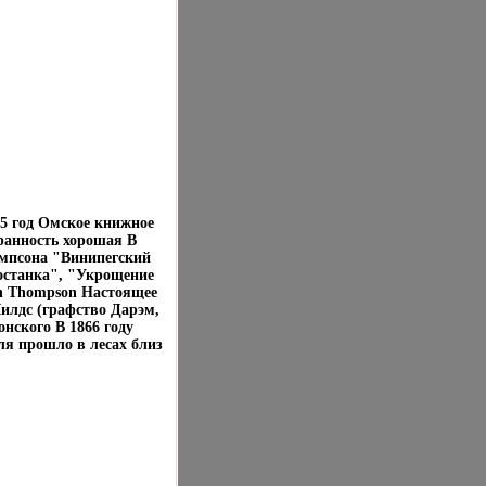
5 год Омское книжное
ранность хорошая В
омпсона "Винипегский
останка", "Укрощение
on Thompson Настоящее
илдс (графство Дарэм,
нского В 1866 году
ля прошло в лесах близ