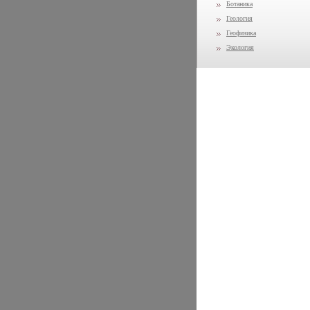
Ботаника
Геология
Геофизика
Экология