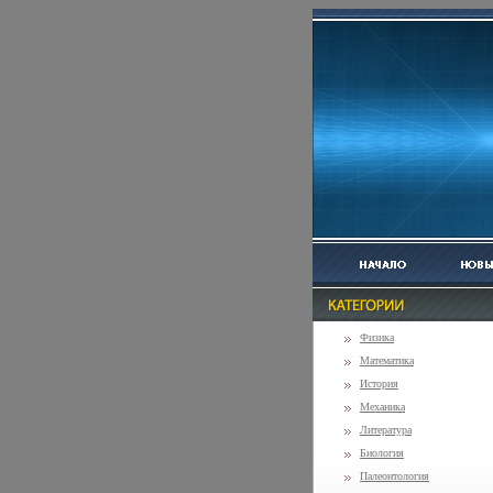
Физика
Математика
История
Механика
Литература
Биология
Палеонтология