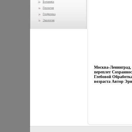
Ботаника
Геология
Геофизика
Экология
Москва-Ленинград, 
переплет Сохранно
Глебовой Обработк
возраста Автор Эрн