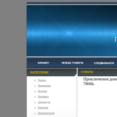
ТОВАРЫ
Приключения доис
Физика
7866k.
Математика
История
Механика
Литература
Биология
Палеонтология