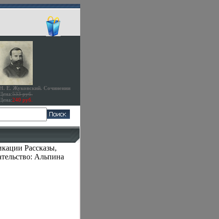
Н. Е. Жуковский. Сочинении
Цена:
533 руб.
Цена:
240 руб.
икации Рассказы,
ательство: Альпина