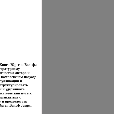
 Книга Юргена Вольфа
итературному
нтностью автора и
 комплексном подходе
 публикации и
 структурировать
й и удерживать
сь нелегкий путь к
справляться с
 и преодолевать
рген Вольф Jurgen