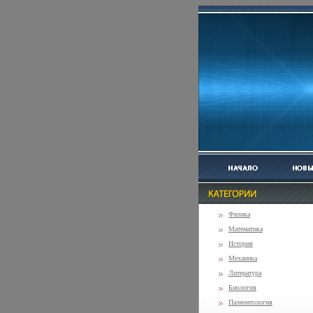
Физика
Математика
История
Механика
Литература
Биология
Палеонтология