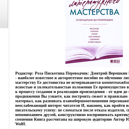
Редактор: Роза Пискотина Переводчик: Дмитрий Верешкин
- наиболее известное и авторитетное пособие по обучению л
мастерству Ее достоинства не исчерпываются компетеахжбз
ясностью и увлекательностью изложения Ее преимущество в
к процессу создания и реализации произведения - от идеи до
продвижения Вы узнаете, как построить сюжет и правильно
материал, как развивать взаимбершооотношения персонаже
неослабевающий интерес читателя И, наконец, как пройти ве
писательскому успеху: не сломаться после отказа издателя, 
непониманием друзей, конструктивно воспринимать критику
сомнения Книга рассчитана на широкую аудиторию Автор Ю
Wolff.