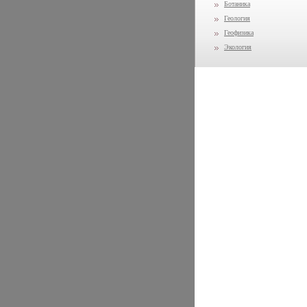
Ботаника
Геология
Геофизика
Экология