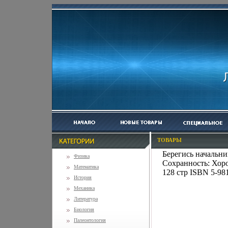
ТОВАРЫ
Берегись начальни
Физика
Сохранность: Хоро
Математика
128 стр ISBN 5-98
История
Механика
Литература
Биология
Палеонтология