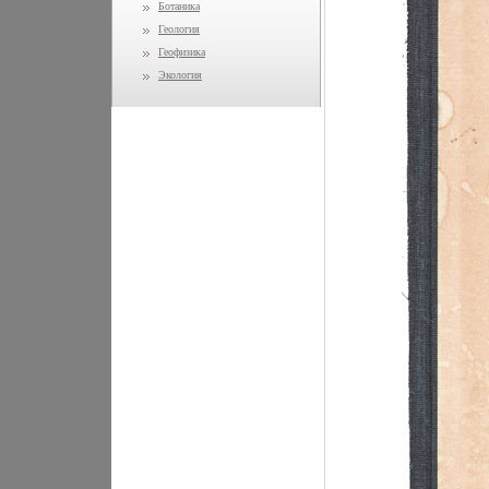
Ботаника
Геология
Геофизика
Экология