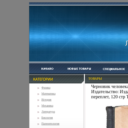
ТОВАРЫ
Черновик человек
Физика
Издательство: Изд
Математика
переплет, 120 стр 
История
Механика
Литература
Биология
Палеонтология