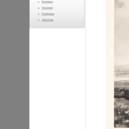
Ботаника
Геология
Геофизика
Экология