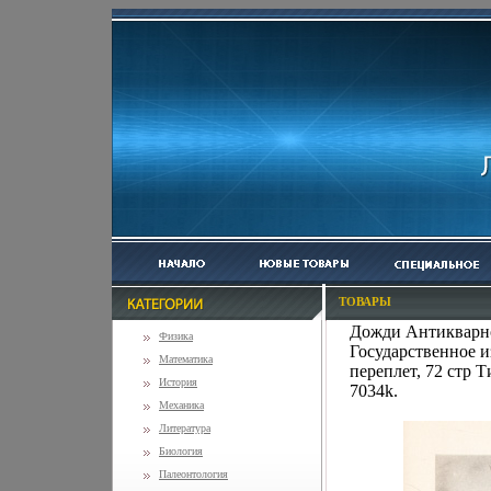
ТОВАРЫ
Дожди Антикварно
Физика
Государственное и
Математика
переплет, 72 стр 
История
7034k.
Механика
Литература
Биология
Палеонтология