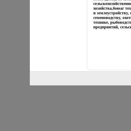
сельскохозяйственн
хозяйства,боюаг те
и землеустройству,
семеноводству, охо
технике, рыбоводст
предприятий, сельс