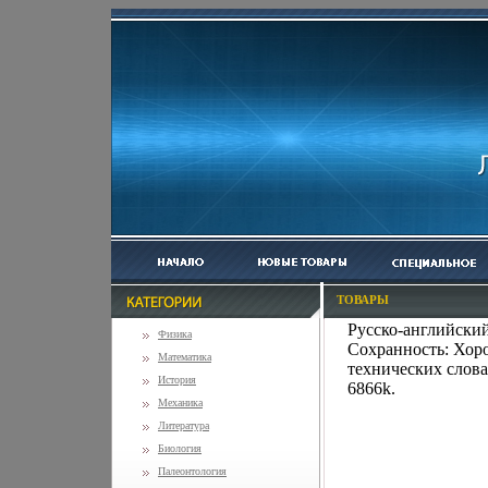
ТОВАРЫ
Русско-английски
Физика
Сохранность: Хоро
Математика
технических слова
История
6866k.
Механика
Литература
Биология
Палеонтология