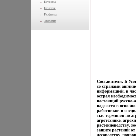
Ботаника
Геология
Геофизика
Экология
Составители: Б Ус
со странами англий
информацией, в час
острая необходимо
настоящий русско-а
надеются в основно
работников и специ
тыс терминов по аг
агротехнике, агрох
растениеводству, з
защите растений от
лесоводству, почво