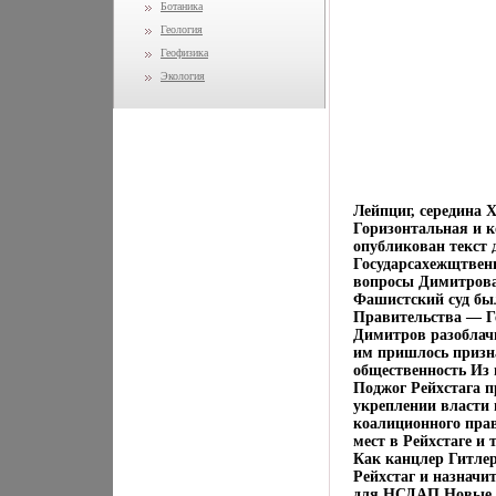
Ботаника
Геология
Геофизика
Экология
Лейпциг, середина
Горизонтальная и к
опубликован текст 
Государсахежщтвенн
вопросы Димитрова
Фашистский суд был
Правительства — Г
Димитров разоблач
им пришлось призн
общественность Из 
Поджог Рейхстага п
укреплении власти 
коалиционного прав
мест в Рейхстаге и
Как канцлер Гитлер
Рейхстаг и назначи
для НСДАП Новые в