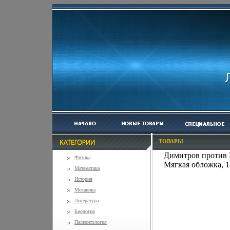
ТОВАРЫ
Димитров против 
Физика
Мягкая обложка, 1
Математика
История
Механика
Литература
Биология
Палеонтология