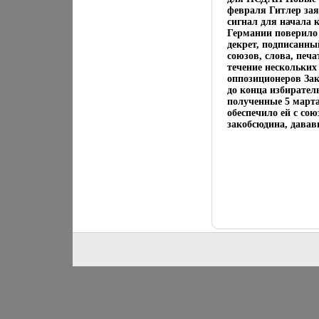
февраля Гитлер зая
сигнал для начала 
Германии поверило
декрет, подписанны
союзов, слова, пе
течение нескольких
оппозиционеров Зак
до конца избирател
полученные 5 марта
обеспечило ей с со
закобсюдина, давав