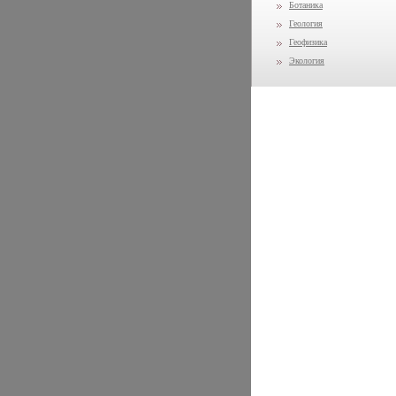
Ботаника
Геология
Геофизика
Экология