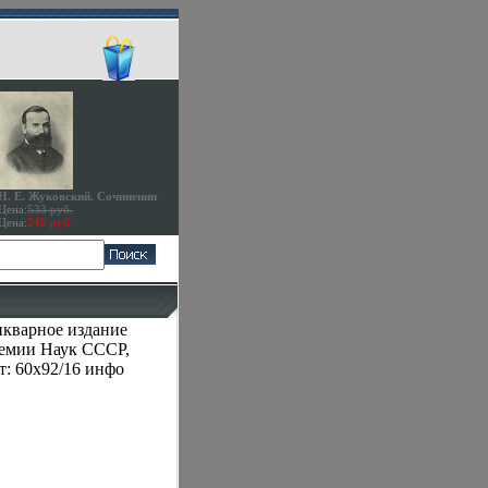
Н. Е. Жуковский. Сочинении
Цена:
533 руб.
Цена:
240 руб.
икварное издание
демии Наук СССР,
т: 60x92/16 инфо