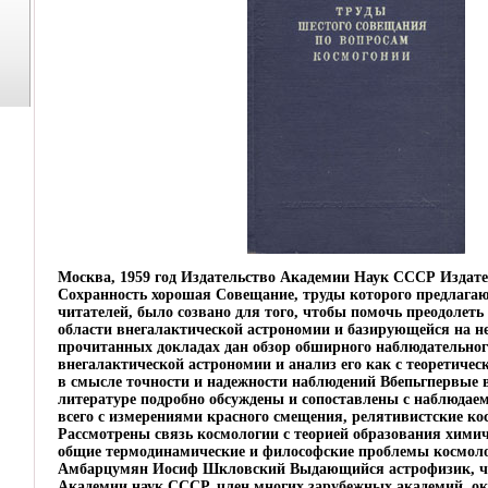
Москва, 1959 год Издательство Академии Наук СССР Издате
Сохранность хорошая Совещание, труды которого предлага
читателей, было созвано для того, чтобы помочь преодолеть
области внегалактической астрономии и базирующейся на н
прочитанных докладах дан обзор обширного наблюдательног
внегалактической астрономии и анализ его как с теоретическ
в смысле точности и надежности наблюдений Вбепьгпервые 
литературе подробно обсуждены и сопоставлены с наблюда
всего с измерениями красного смещения, релятивистские ко
Рассмотрены связь космологии с теорией образования химич
общие термодинамические и философские проблемы космол
Амбарцумян Иосиф Шкловский Выдающийся астрофизик, ч
Академии наук СССР, член многих зарубежных академий, о