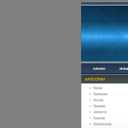
Физика
Математика
История
Механика
Литература
Биология
Палеонтология