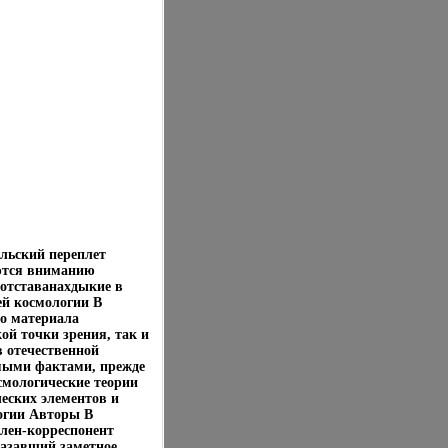
льский переплет
ются вниманию
 отставанахдыкие в
ей космологии В
о материала
ой точки зрения, так и
в отечественной
емыми фактами, прежде
смологические теории
еских элементов и
огии Авторы В
лен-корреспонент
казавший заметное