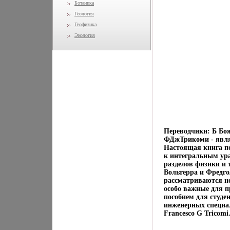
Ботаника
Геология
Геофизика
Экология
Переводчики: Б Бо
ФДжТрикоми - явля
Настоящая книга п
к интегральным ур
разделов физики и 
Вольтерра и Фредго
рассматриваются н
особо важные для п
пособием для студе
инженерных специа
Francesco G Tricomi